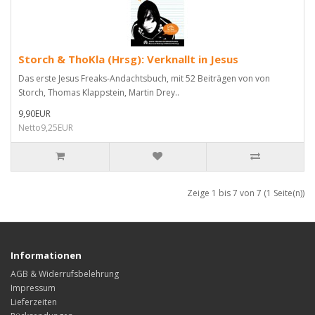
Storch & ThoKla (Hrsg): Verknallt in Jesus
Das erste Jesus Freaks-Andachtsbuch, mit 52 Beiträgen von von
Storch, Thomas Klappstein, Martin Drey..
9,90EUR
Netto9,25EUR
Zeige 1 bis 7 von 7 (1 Seite(n))
Informationen
AGB & Widerrufsbelehrung
Impressum
Lieferzeiten