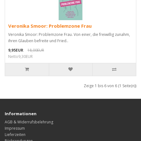
Veronika Smoor: Problemzone Frau
Veronika Smoor: Problemzone Frau. Von einer, die freiwillig zunahm,
ihren Glauben befreite und Fried..
9,95EUR
18,00EUR
Netto9,30EUR
Zeige 1 bis 6 von 6 (1 Seite(n))
Informationen
AGB & Widerrufsbelehrung
Impressum
Lieferzeiten
Rücksendungen