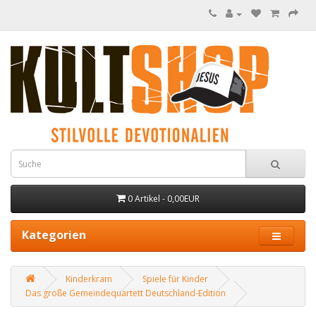
0 Artikel - 0,00EUR
Kategorien
Kinderkram
Spiele für Kinder
Das große Gemeindequartett Deutschland-Edition