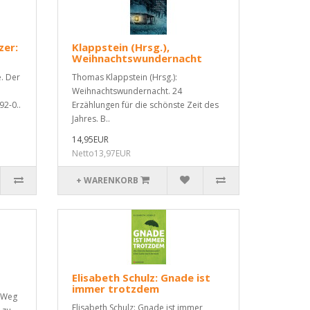
zer:
Klappstein (Hrsg.),
Weihnachtswundernacht
e. Der
Thomas Klappstein (Hrsg.):
Weihnachtswundernacht. 24
92-0..
Erzählungen für die schönste Zeit des
Jahres. B..
14,95EUR
Netto13,97EUR
+ WARENKORB
Elisabeth Schulz: Gnade ist
immer trotzdem
e Weg
Elisabeth Schulz: Gnade ist immer