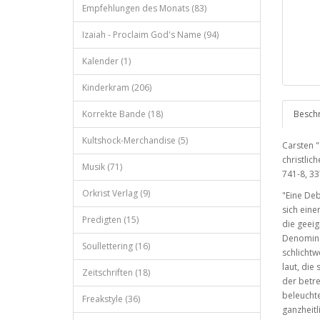
Empfehlungen des Monats (83)
Izaiah - Proclaim God's Name (94)
Kalender (1)
Kinderkram (206)
Korrekte Bande (18)
Besch
Kultshock-Merchandise (5)
Carsten "
christlic
Musik (71)
741-8, 33
Orkrist Verlag (9)
"Eine Deb
sich eine
Predigten (15)
die geeig
Denominat
Soullettering (16)
schlichtw
laut, die
Zeitschriften (18)
der betre
beleucht
Freakstyle (36)
ganzheitl