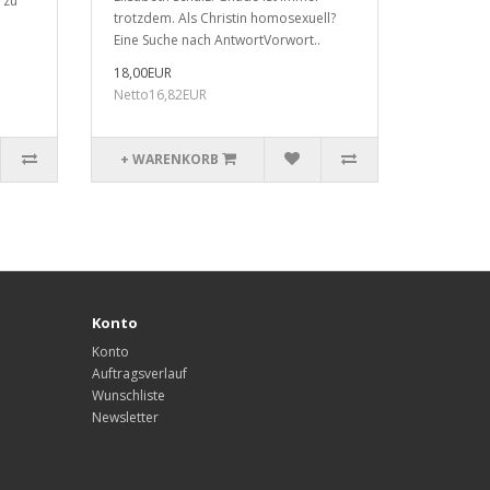
 zu
trotzdem. Als Christin homosexuell?
Eine Suche nach AntwortVorwort..
18,00EUR
Netto16,82EUR
+ WARENKORB
Konto
Konto
Auftragsverlauf
Wunschliste
Newsletter