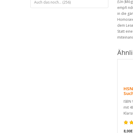
(Un-)Mögl
Auch das noch... (256)
empfi nd
in die g
Homosexu
dem Leser
Statt ein
miteinan
Ähnl
HSN
Such
ISBN 
mit 4
Klarsi
8,00