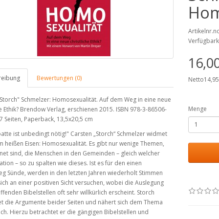
Hom
Artikelnr.
Verfügbark
16,0
reibung
Bewertungen (0)
Netto14,9
Storch" Schmelzer:
Homosexualität. Auf dem Weg in eine neue
Menge
he Ethik? Brendow Verlag, erschienen 2015. ISBN 978-3-86506-
7 Seiten, Paperback, 13,5x20,5 cm
atte ist unbedingt nötig!"
Carsten „Storch“ Schmelzer widmet
m heißen Eisen: Homosexualität. Es gibt nur wenige Themen,
net sind, die Menschen in den Gemeinden – gleich welcher
ion – so zu spalten wie dieses. Ist es für den einen
eg Sünde, werden in den letzten Jahren wiederholt Stimmen
 sich an einer positiven Sicht versuchen, wobei die Auslegung
ffenden Bibelstellen oft sehr willkürlich erscheint. Storch
et die Argumente beider Seiten und nähert sich dem Thema
ich. Hierzu betrachtet er die gängigen Bibelstellen und