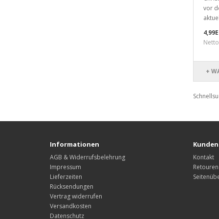
vor d
aktue
4,99
Netto
+ W
Schnells
Informationen
Kunden
AGB & Widerrufsbelehrung
Kontakt
Impressum
Retouren
Lieferzeiten
Seitenübe
Rücksendungen
Vertrag widerrufen
Versandkosten
Datenschutz