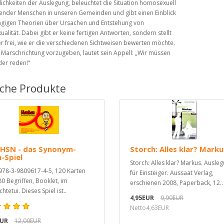
ichkeiten der Auslegung, beleuchtet die Situation homosexuell
ender Menschen in unseren Gemeinden und gibt einen Einblick
ängigen Theorien über Ursachen und Entstehung von
alität.
Dabei gibt er keine fertigen Antworten, sondern stellt
 frei, wie er die verschiedenen Sichtweisen bewerten möchte.
e Marschrichtung vorzugeben, lautet sein Appell: „Wir müssen
der reden!"
iche Produkte
HSN - das Synonym-
Storch: Alles klar? Marku
-Spiel
Storch: Alles klar? Markus. Ausle
978-3-9809617-4-5, 120 Karten
für Einsteiger. Aussaat Verlag,
80 Begriffen, Booklet, im
erschienen 2008, Paperback, 12..
chtetui. Dieses Spiel ist..
4,95EUR
9,90EUR
Netto4,63EUR
EUR
12,00EUR