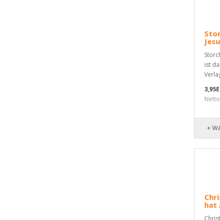
Stor
Jesu
Storc
ist d
Verlag
3,95
Netto
+ W
Chri
hat 
Chris