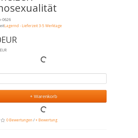
osexualität
no-0626
eit
Lagernd - Lieferzeit 3-5 Werktage
0EUR
5EUR
+ Warenkorb
0 Bewertungen
/
+ Bewertung