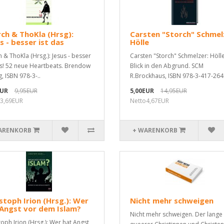
ch & ThoKla (Hrsg):
Carsten "Storch" Schmel
s - besser ist das
Hölle
h & ThoKla (Hrsg.): Jesus - besser
Carsten "Storch" Schmelzer: Höll
as! 52 neue Heartbeats. Brendow
Blick in den Abgrund. SCM
, ISBN 978-3-..
R.Brockhaus, ISBN 978-3-417-264
EUR
9,95EUR
5,00EUR
14,95EUR
3,69EUR
Netto4,67EUR
ARENKORB
+ WARENKORB
stoph Irion (Hrsg.): Wer
Nicht mehr schweigen
Angst vor dem Islam?
Nicht mehr schweigen. Der lang
toph Irion (Hrsg.): Wer hat Angst