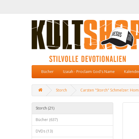
Bücher
Izaiah - Proclaim God's Name
Kalende
Storch
Carsten "Storch" Schmelzer: Hom
Storch (21)
Bücher (637)
DVDs (13)