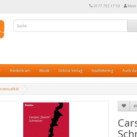
0177 752 17 59
Mein
r
Kinderkram
Musik
Orkrist Verlag
Soullettering
Auch das
osexualität
Car
Sch