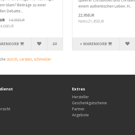
queerer Christinnen und Christen
em Islam? Beiträge zu einer
einem authentischen Leben. H..
llen Debatte...
22,95EUR
EUR
14,95EUR
Netto21,45EUR
4,66EUR
ARENKORB
+ WARENKORB
uche
storch
,
carsten
,
schmelzer
dienst
Extras
Hersteller
Geschenkgutscheine
rsicht
Partner
Angebote