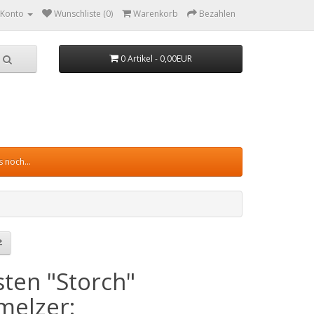
 Konto
Wunschliste (0)
Warenkorb
Bezahlen
0 Artikel - 0,00EUR
 noch...
sten "Storch"
melzer: