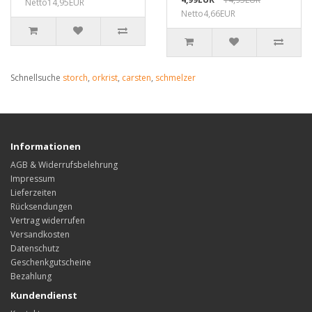
Netto14,95EUR
Netto4,66EUR
Schnellsuche
storch
,
orkrist
,
carsten
,
schmelzer
Informationen
AGB & Widerrufsbelehrung
Impressum
Lieferzeiten
Rücksendungen
Vertrag widerrufen
Versandkosten
Datenschutz
Geschenkgutscheine
Bezahlung
Kundendienst