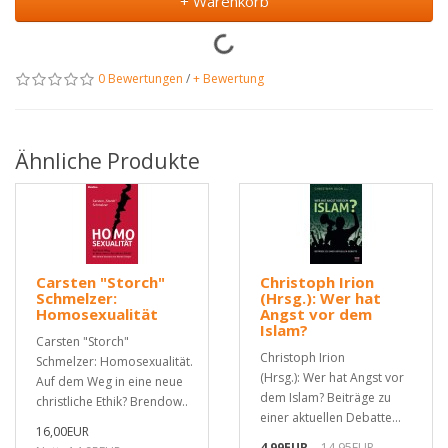
+ Warenkorb
0 Bewertungen
/
+ Bewertung
Ähnliche Produkte
Carsten "Storch"
Christoph Irion
Schmelzer:
(Hrsg.): Wer hat
Homosexualität
Angst vor dem
Islam?
Carsten "Storch"
Christoph Irion
Schmelzer: Homosexualität.
(Hrsg.): Wer hat Angst vor
Auf dem Weg in eine neue
dem Islam? Beiträge zu
christliche Ethik? Brendow..
einer aktuellen Debatte...
16,00EUR
4,99EUR
14,95EUR