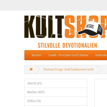
Bücher
Izaiah - Proclaim God's Name
Kalende
Thomas Frings: Gott funktioniert nicht
Storch (21)
Bücher (637)
DVDs (13)