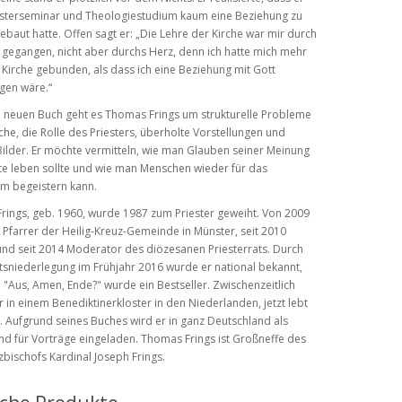
iesterseminar und Theologiestudium kaum eine Beziehung zu
ebaut hatte. Offen sagt er: „Die Lehre der Kirche war mir durch
gegangen, nicht aber durchs Herz, denn ich hatte mich mehr
Kirche gebunden, als dass ich eine Beziehung mit Gott
gen wäre.“
m neuen Buch geht es Thomas Frings um strukturelle Probleme
rche, die Rolle des Priesters, überholte Vorstellungen und
Bilder. Er möchte vermitteln, wie man Glauben seiner Meinung
te leben sollte und wie man Menschen wieder für das
um begeistern kann.
ings, geb. 1960, wurde 1987 zum Priester geweiht. Von 2009
 Pfarrer der Heilig-Kreuz-Gemeinde in Münster, seit 2010
und seit 2014 Moderator des diözesanen Priesterrats. Durch
sniederlegung im Frühjahr 2016 wurde er national bekannt,
 "Aus, Amen, Ende?" wurde ein Bestseller. Zwischenzeitlich
 in einem Benediktinerkloster in den Niederlanden, jetzt lebt
n. Aufgrund seines Buches wird er in ganz Deutschland als
d für Vorträge eingeladen. Thomas Frings ist Großneffe des
zbischofs Kardinal Joseph Frings.