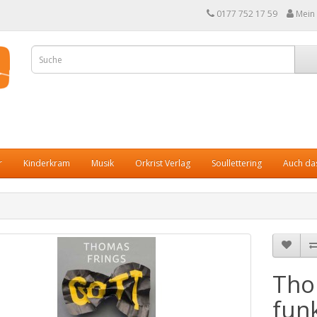
0177 752 17 59
Mein
r
Kinderkram
Musik
Orkrist Verlag
Soullettering
Auch das
Tho
funk