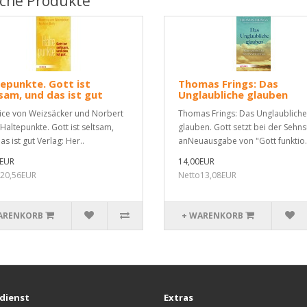
iche Produkte
epunkte. Gott ist
Thomas Frings: Das
sam, und das ist gut
Unglaubliche glauben
ice von Weizsäcker und Norbert
Thomas Frings: Das Unglaubliche
 Haltepunkte. Gott ist seltsam,
glauben. Gott setzt bei der Sehn
s ist gut Verlag: Her..
anNeuausgabe von "Gott funktio.
0EUR
14,00EUR
o20,56EUR
Netto13,08EUR
ARENKORB
+ WARENKORB
dienst
Extras