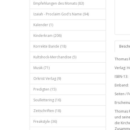
Empfehlungen des Monats (83)
Izaiah - Proclaim God's Name (94)
Kalender (1)
Kinderkram (206)
Korrekte Bande (18)
Besch
Kultshock-Merchandise (5)
Thomas Fr
Musik (71)
Verlag: H
ISBN-13:
Orkrist Verlag (9)
Einband:
Predigten (15)
Seiten / 
Soullettering (16)
Erschein
Zeitschriften (18)
Thomas Fr
und seine
Freakstyle (36)
die Kirch
Zusammen