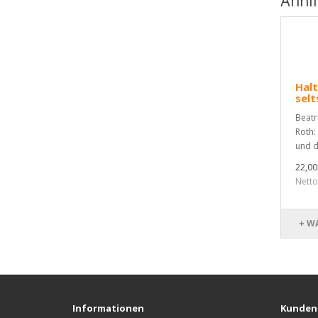
Ähnl
Halt
selt
Beatr
Roth:
und da
22,0
Nett
+ W
Informationen
Kunden