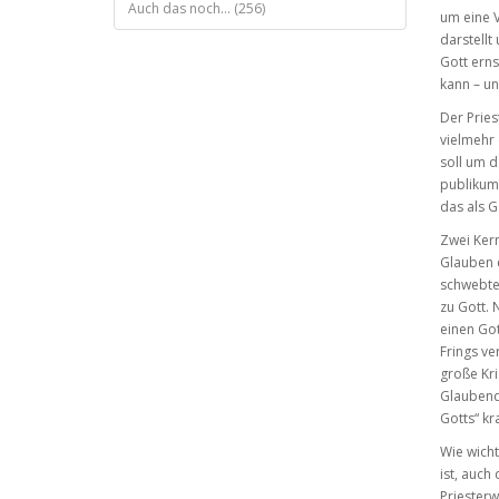
Auch das noch... (256)
um eine V
darstellt
Gott erns
kann – u
Der Pries
vielmehr 
soll um d
publikum
das als G
Zwei Kern
Glauben e
schwebte,
zu Gott. 
einen Got
Frings ve
große Kri
Glaubende
Gotts“ kr
Wie wicht
ist, auch
Priesterw