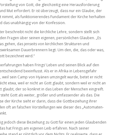
orstellung von Gott, die gleichzeitig eine Herausforderung
 und Mut erfordert. Er ist überzeugt, dass nur ein Glaube, der
t nimmt, als funktionierendes Fundament der Kirche herhalten
nd das unabhängig von der Konfession.
ter beschreibt nicht die kirchliche Lehre, sondern stellt sich
den Fragen über seinen eigenen, persönlichen Glauben. „Es
as gehen, das jenseits von kirchlichen Strukturen und
swirksamen Dauerbrennern liegt. Um den, die, das oder was,
ott bezeichnet wird.“
erfahrungen haben Frings‘ Leben und seinen Blick auf den
ntscheidend beeinflusst. Als er in Afrika in Lebensgefahr
 weil sein Camp von Hyänen umzingelt wurde, betet er nicht
Nicht etwa, weil er nicht an Gott glaubt, sondern weil er nicht an
t glaubt, der so konkret in das Leben der Menschen eingreift.
rsteht Gott als weiter, größer und umfassender als das. Die
se der Kirche sieht er darin, dass die Gottbeziehung ihrer
n oft an falschen Vorstellungen wie dieser des „Automaten-
ankt.
ig jedoch diese Beziehung zu Gott für einen jeden Glaubenden
 das hat Frings am eigenen Leib erfahren. Nach seiner
eihe stand er plötzlich vor dem Nichts. Er realisierte, dass er