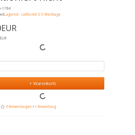
no-1784
eit
Lagernd - Lieferzeit 3-5 Werktage
0EUR
9EUR
+ Warenkorb
0 Bewertungen
/
+ Bewertung