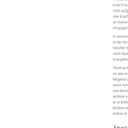
trotz Pr
Gott aufg
den Kopf 
an meine 
eingegan
In seine
in der Ki
falscher 
nach heu
Evangeli
Thomas Fr
an war er
Mitglied 
seine Amt
sein Buch
wohnte er
er in Köl
Redner un
Kölner Er