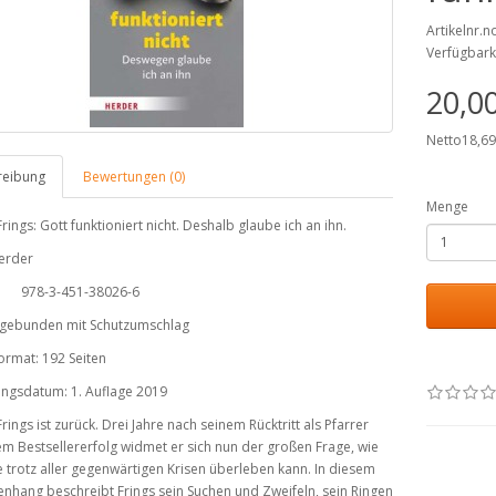
Artikelnr.
Verfügbark
20,0
Netto18,6
reibung
Bewertungen (0)
Menge
ings: Gott funktioniert nicht. Deshalb glaube ich an ihn.
erder
978-3-451-38026-6
 gebunden mit Schutzumschlag
Format: 192 Seiten
ungsdatum: 1. Auflage 2019
ings ist zurück. Drei Jahre nach seinem Rücktritt als Pfarrer
m Bestsellererfolg widmet er sich nun der großen Frage, wie
e trotz aller gegenwärtigen Krisen überleben kann. In diesem
hang beschreibt Frings sein Suchen und Zweifeln, sein Ringen