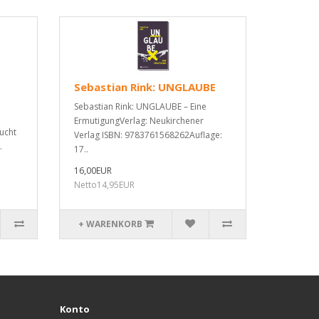
Sebastian Rink: UNGLAUBE
Sebastian Rink: UNGLAUBE – Eine
ErmutigungVerlag: Neukirchener
sucht
Verlag ISBN: 9783761568262Auflage:
.
17..
16,00EUR
Netto14,95EUR
+ WARENKORB
Konto