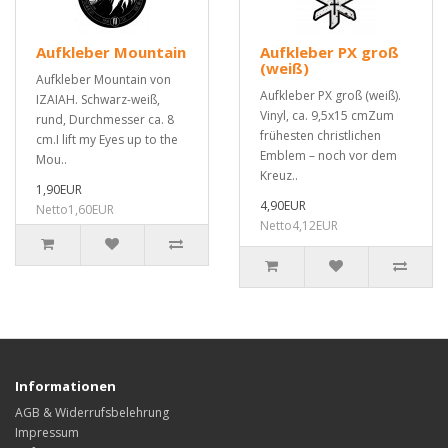
Aufkleber Mountain
Aufkleber PX groß
(weiß)
Aufkleber Mountain von
Aufkleber PX groß (weiß).
IZAIAH. Schwarz-weiß,
Vinyl, ca. 9,5x15 cmZum
rund, Durchmesser ca. 8
frühesten christlichen
cm.I lift my Eyes up to the
Emblem – noch vor dem
Mou..
Kreuz..
1,90EUR
4,90EUR
Netto1,60EUR
Netto4,12EUR
Informationen
AGB & Widerrufsbelehrung
Impressum