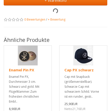
+ Warenkorb
0 Bewertungen
/
+ Bewertung
Ähnliche Produkte
Enamel Pin PX
Cap PX schwarz
Enamel Pin PX,
Cap mit Snapback
Durchmesser 3 cm.
(größenverstellbar).
Schwarz und gold. Mit
Schwarze Cap mit
Flügelklammer.Zum
schwarzem Schild. Vorne
frühesten christlichen
ist ein runder, gesti..
Embl..
25,90EUR
8,90EUR
Netto21,76EUR