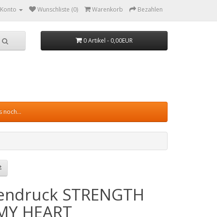
 Konto
Wunschliste (0)
Warenkorb
Bezahlen
0 Artikel - 0,00EUR
 noch...
iendruck STRENGTH
MY HEART