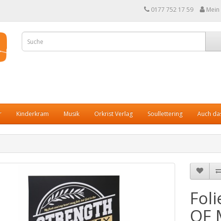
0177 752 17 59
Mein
r
Kinderkram
Musik
Orkrist Verlag
Soullettering
Auch das
Fol
OF 