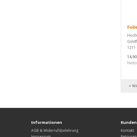
Fol
Hochw
Goldf
1211 
14,9
Nett
+ W
Informationen
Kunden
AGB & Widerrufsbelehrung
Kontakt
Impressum
Retouren