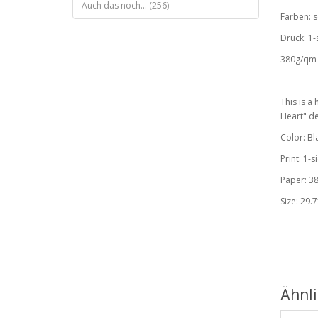
Auch das noch... (256)
Farben: s
Druck: 1-s
380g/qm 
This is a 
Heart" d
Color: Bl
Print: 1-
Paper: 3
Size: 29.
Ähnl