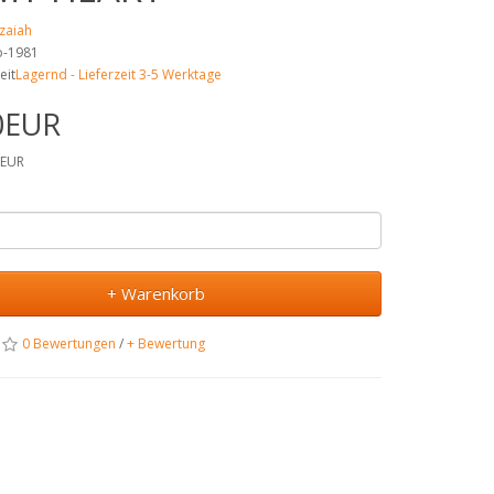
Izaiah
no-1981
eit
Lagernd - Lieferzeit 3-5 Werktage
0EUR
2EUR
+ Warenkorb
0 Bewertungen
/
+ Bewertung