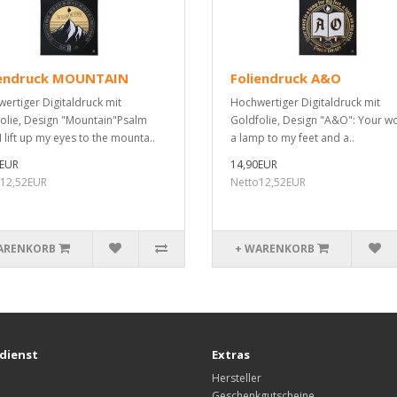
iendruck MOUNTAIN
Foliendruck A&O
ertiger Digitaldruck mit
Hochwertiger Digitaldruck mit
olie, Design "Mountain"Psalm
Goldfolie, Design "A&O": Your wo
I lift up my eyes to the mounta..
a lamp to my feet and a..
0EUR
14,90EUR
o12,52EUR
Netto12,52EUR
ARENKORB
+ WARENKORB
dienst
Extras
Hersteller
Geschenkgutscheine