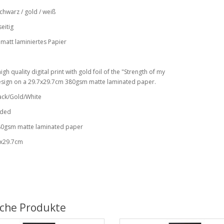
chwarz / gold / weiß
eitig
matt laminiertes Papier
high quality digital print with gold foil of the "Strength of my
esign on a 29.7x29.7cm 380gsm matte laminated paper.
ack/Gold/White
sided
80gsm matte laminated paper
7x29.7cm
iche Produkte