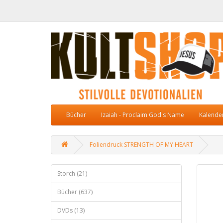
Bücher
Izaiah - Proclaim God's Name
Kalende
Foliendruck STRENGTH OF MY HEART
Storch (21)
Bücher (637)
DVDs (13)