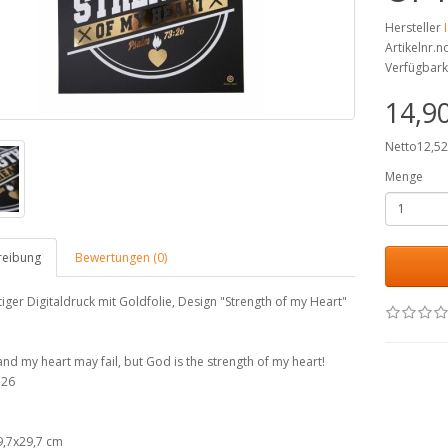
Hersteller
Artikelnr.
Verfügbark
14,9
Netto12,5
Menge
reibung
Bewertungen (0)
ger Digitaldruck mit Goldfolie, Design "Strength of my Heart"
and my heart may fail, but God is the strength of my heart!
:26
9,7x29,7 cm