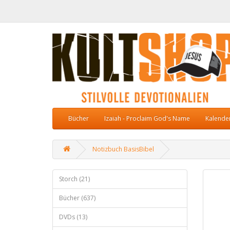
Bücher
Izaiah - Proclaim God's Name
Kalende
Notizbuch BasisBibel
Storch (21)
Bücher (637)
DVDs (13)