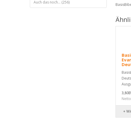
Auch das noch... (256)
BasisBibe
Ähnl
Basi
Eva
Deu
Basis
Deuts
Ausga
3,80
Netto
+ W