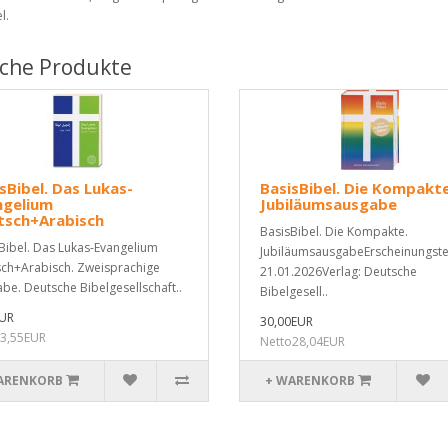
l.
iche Produkte
sBibel. Das Lukas-
BasisBibel. Die Kompakte
ngelium
Jubiläumsausgabe
tsch+Arabisch
BasisBibel. Die Kompakte.
Bibel. Das Lukas-Evangelium
JubiläumsausgabeErscheinungste
ch+Arabisch. Zweisprachige
21.01.2026Verlag: Deutsche
be. Deutsche Bibelgesellschaft..
Bibelgesell..
EUR
30,00EUR
3,55EUR
Netto28,04EUR
ARENKORB
+ WARENKORB