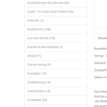
Empfehlungen des Monats (83)
Izaiah - Proclaim God's Name (94)
Kalender (1)
Kinderkram (206)
Korrekte Bande (18)
Besch
Kultshock-Merchandise (5)
BasisBibe
Musik (71)
Verlag:
Einband:
Orkrist Verlag (9)
Zusatzin
Predigten (15)
Seiten / 
Soullettering (16)
Zeitschriften (18)
Das Schre
Notizen u
Freakstyle (36)
cm). Blan
mit eine