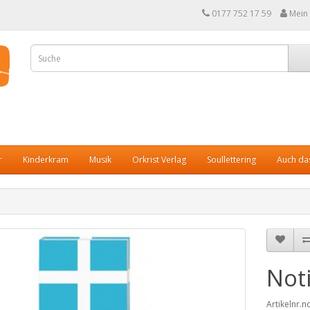
0177 752 17 59
Mein
r
Kinderkram
Musik
Orkrist Verlag
Soullettering
Auch das
Not
Artikelnr.