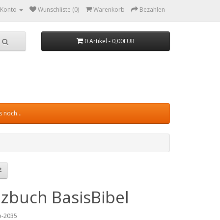
 Konto
Wunschliste (0)
Warenkorb
Bezahlen
0 Artikel - 0,00EUR
 noch...
izbuch BasisBibel
no-2035