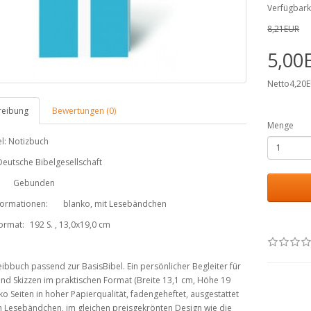
Verfügbark
8,21EUR
5,00
Netto4,20
reibung
Bewertungen (0)
Menge
l: Notizbuch
Deutsche Bibelgesellschaft
Gebunden
formationen:
blanko, mit Lesebändchen
Format:
192 S. , 13,0x19,0 cm
ibbuch passend zur BasisBibel. Ein persönlicher Begleiter für
nd Skizzen im praktischen Format (Breite 13,1 cm, Höhe 19
ko Seiten in hoher Papierqualität, fadengeheftet, ausgestattet
m Lesebändchen, im gleichen preisgekrönten Design wie die