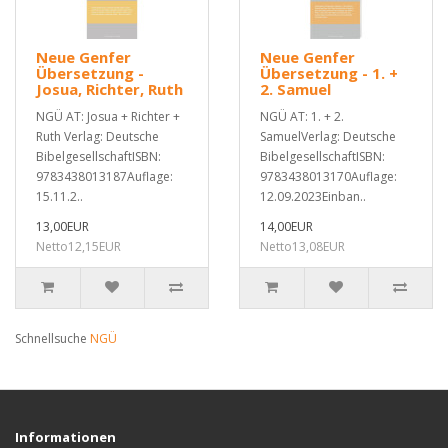
Neue Genfer
Neue Genfer
Übersetzung -
Übersetzung - 1. +
Josua, Richter, Ruth
2. Samuel
NGÜ AT: Josua + Richter +
NGÜ AT: 1. + 2.
Ruth Verlag: Deutsche
SamuelVerlag: Deutsche
BibelgesellschaftISBN:
BibelgesellschaftISBN:
9783438013187Auflage:
9783438013170Auflage:
15.11.2..
12.09.2023Einban..
13,00EUR
14,00EUR
Netto12,15EUR
Netto13,08EUR
Schnellsuche
NGÜ
Informationen