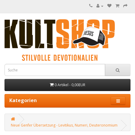
0 Artikel - 0,00EUR
Kategorien
Neue Genfer Übersetzung - Levitikus, Numeri, Deuteronomium