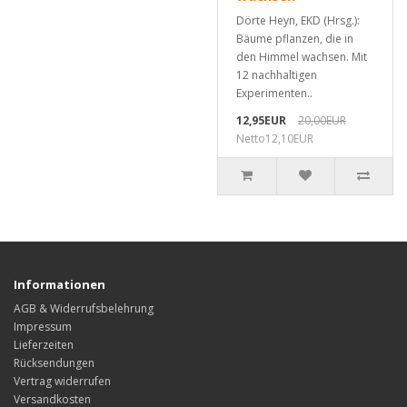
Dörte Heyn, EKD (Hrsg.):
Bäume pflanzen, die in
den Himmel wachsen. Mit
12 nachhaltigen
Experimenten..
12,95EUR
20,00EUR
Netto12,10EUR
Informationen
AGB & Widerrufsbelehrung
Impressum
Lieferzeiten
Rücksendungen
Vertrag widerrufen
Versandkosten