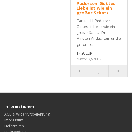
Pedersen: Gottes
Liebe ist wie ein
großer Schatz
Carsten H. Pedersen:
Gottes Liebe ist wie ein
großer Schatz. Drei-
Minuten-Andachten für die
ganze Fa..
14,95EUR
Netto13,97EUR
Informationen
AGB & Widerrufsbelehrung
Impressum
Lieferzeiten
Rücksendungen