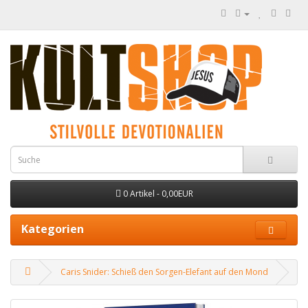
0 Artikel - 0,00EUR
Kategorien
Caris Snider: Schieß den Sorgen-Elefant auf den Mond