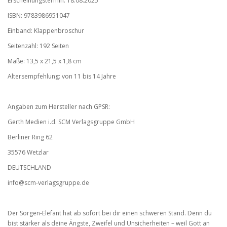
Erscheinungstermin: 18.08.2025
ISBN: 9783986951047
Einband: Klappenbroschur
Seitenzahl: 192 Seiten
Maße: 13,5 x 21,5 x 1,8 cm
Altersempfehlung: von 11 bis 14 Jahre
Angaben zum Hersteller nach GPSR:
Gerth Medien i.d. SCM Verlagsgruppe GmbH
Berliner Ring 62
35576 Wetzlar
DEUTSCHLAND
info@scm-verlagsgruppe.de
Der Sorgen-Elefant hat ab sofort bei dir einen schweren Stand. Denn du
bist stärker als deine Ängste, Zweifel und Unsicherheiten – weil Gott an