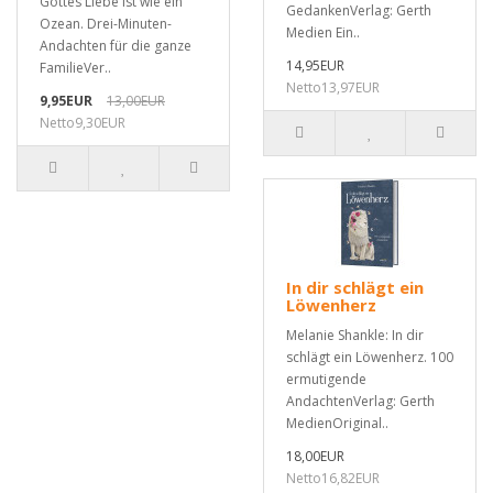
Gottes Liebe ist wie ein
GedankenVerlag: Gerth
Ozean. Drei-Minuten-
Medien Ein..
Andachten für die ganze
14,95EUR
FamilieVer..
Netto13,97EUR
9,95EUR
13,00EUR
Netto9,30EUR
In dir schlägt ein
Löwenherz
Melanie Shankle: In dir
schlägt ein Löwenherz. 100
ermutigende
AndachtenVerlag: Gerth
MedienOriginal..
18,00EUR
Netto16,82EUR