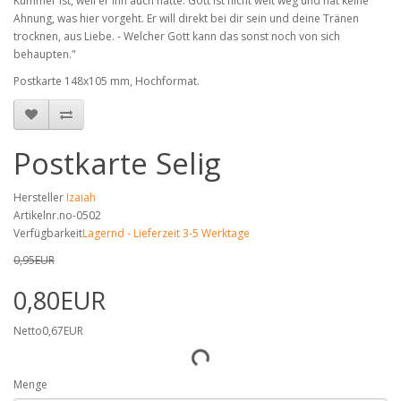
Kummer ist, weil er ihn auch hatte. Gott ist nicht weit weg und hat keine
Ahnung, was hier vorgeht. Er will direkt bei dir sein und deine Tränen
trocknen, aus Liebe. - Welcher Gott kann das sonst noch von sich
behaupten."
Postkarte 148x105 mm, Hochformat.
Postkarte Selig
Hersteller
Izaiah
Artikelnr.no-0502
Verfügbarkeit
Lagernd - Lieferzeit 3-5 Werktage
0,95EUR
0,80EUR
Netto0,67EUR
Menge