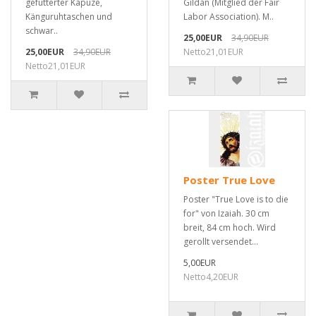
gefütterter Kapuze,
Gildan (Mitglied der Fair
Känguruhtaschen und
Labor Association). M..
schwar..
25,00EUR
34,90EUR
25,00EUR
34,90EUR
Netto21,01EUR
Netto21,01EUR
Poster True Love
Poster "True Love is to die
for" von Izaiah. 30 cm
breit, 84 cm hoch. Wird
gerollt versendet...
5,00EUR
Netto4,20EUR