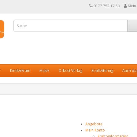
0177 752 17 59
Mein
r
Kinderkram
Musik
Orkrist Verlag
Soullettering
Auch das
Angebote
Mein Konto
Kontoinformation