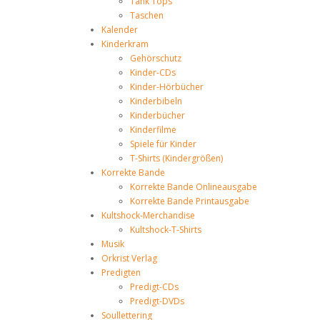
Tank Tops
Taschen
Kalender
Kinderkram
Gehörschutz
Kinder-CDs
Kinder-Hörbücher
Kinderbibeln
Kinderbücher
Kinderfilme
Spiele für Kinder
T-Shirts (Kindergrößen)
Korrekte Bande
Korrekte Bande Onlineausgabe
Korrekte Bande Printausgabe
Kultshock-Merchandise
Kultshock-T-Shirts
Musik
Orkrist Verlag
Predigten
Predigt-CDs
Predigt-DVDs
Soullettering