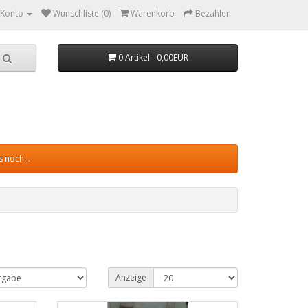
 Konto
Wunschliste (0)
Warenkorb
Bezahlen
0 Artikel - 0,00EUR
 noch...
Anzeige