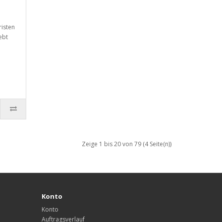
risten
iebt
Zeige 1 bis 20 von 79 (4 Seite(n))
Konto
Konto
Auftragsverlauf