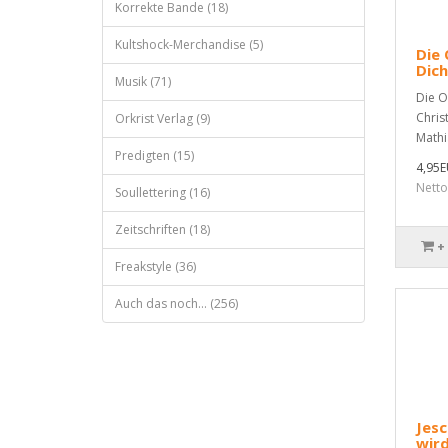
Korrekte Bande (18)
Kultshock-Merchandise (5)
Die 
Dich
Musik (71)
Die O
Chris
Orkrist Verlag (9)
Mathia
Predigten (15)
4,95
Netto
Soullettering (16)
Zeitschriften (18)
+
Freakstyle (36)
Auch das noch... (256)
Jesc
wir