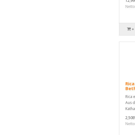
12,9
Nett
+
Rica
Bet
Rica 
Aus d
Katha
2,50
Netto