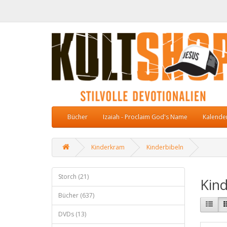
Bücher
Izaiah - Proclaim God's Name
Kalende
Kinderkram
Kinderbibeln
Storch (21)
Kind
Bücher (637)
DVDs (13)