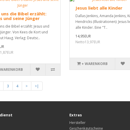
Jesus liebt alle Kinder
uns die Bibel erzählt:
Dallas Jenkins, Amanda Jenkins, K
s und seine Jünger
Hendricks (Illustrationen): Jesus l
ns die Bibel erzählt: Jesus und
alle Kinder. Eine "T..
 Jünger. Von Kees de Kort und
14,95EUR
ut Haug. Verlag: Deutsc..
Netto13,97EUR
EUR
1,87EUR
+ WARENKORB
 WARENKORB
3
4
>
>|
dienst
Extras
Hersteller
Geschenkgutscheine