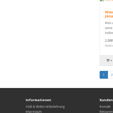
Was 
Jesu
Was u
seine
Hellm
2,00
Netto
+
1
2
Informationen
Kunden
AGB & Widerrufsbelehrung
Kontakt
Impressum
Retouren