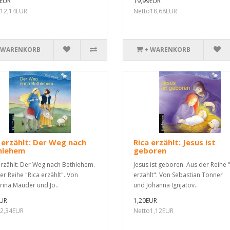
9EUR
19,99EUR
o12,14EUR
Netto18,68EUR
 WARENKORB
+ WARENKORB
 erzählt: Der Weg nach
Rica erzählt: Jesus ist
hlehem
geboren
erzählt: Der Weg nach Bethlehem.
Jesus ist geboren. Aus der Reihe 
er Reihe "Rica erzählt". Von
erzählt". Von Sebastian Tonner
rina Mauder und Jo..
und Johanna Ignjatov..
EUR
1,20EUR
2,34EUR
Netto1,12EUR