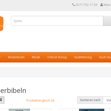
0177 752 17 59
Mein
r
Kinderkram
Musik
Orkrist Verlag
Soullettering
Auch das
erbibeln
Sortieren nach
Produktvergleich (0)