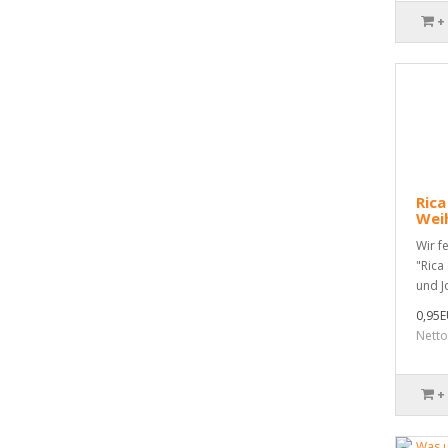
+
Rica
Wei
Wir f
"Rica
und J
0,95
Netto
+