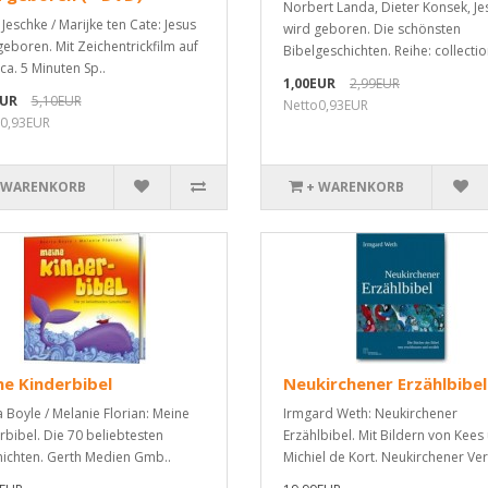
Norbert Landa, Dieter Konsek, Je
 Jeschke / Marijke ten Cate: Jesus
wird geboren. Die schönsten
geboren. Mit Zeichentrickfilm auf
Bibelgeschichten. Reihe: collection
ca. 5 Minuten Sp..
1,00EUR
2,99EUR
EUR
5,10EUR
Netto0,93EUR
0,93EUR
 WARENKORB
+ WARENKORB
e Kinderbibel
Neukirchener Erzählbibel
a Boyle / Melanie Florian: Meine
Irmgard Weth: Neukirchener
rbibel. Die 70 beliebtesten
Erzählbibel. Mit Bildern von Kees
ichten. Gerth Medien Gmb..
Michiel de Kort. Neukirchener Verl