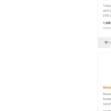
Tanja
wird 
DVD (
1,00
Netto
+
Mein
Renit
Kinde
Gesch