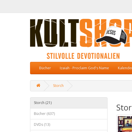
Bücher
Izaiah - Proclaim God's Name
Kalende
Storch
Storch (21)
Sto
Bücher (637)
DVDs (13)