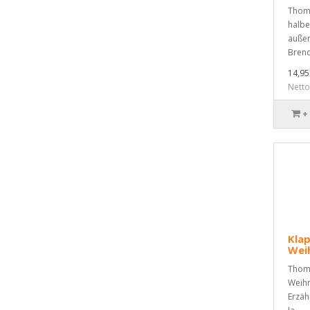
Thoma
halbe
außer
Brend
14,9
Nett
+
Klap
Wei
Thoma
Weihn
Erzäh