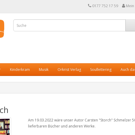
0177 752 17 59
Mein
r
Kinderkram
Musik
Orkrist Verlag
Soullettering
Auch das
rch
Am 19.03.2022 wäre unser Autor Carsten "Storch" Schmelzer 50 J
lieferbaren Bücher und anderen Werke.