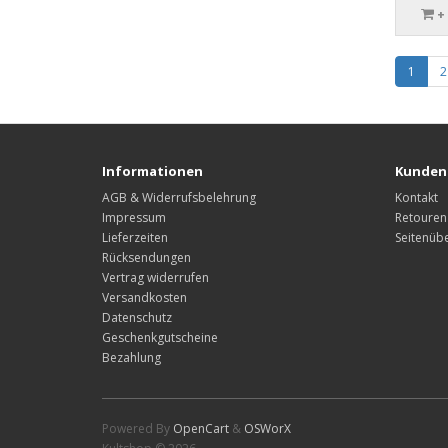
+
1
2
Informationen
Kunden
AGB & Widerrufsbelehrung
Kontakt
Impressum
Retouren
Lieferzeiten
Seitenübe
Rücksendungen
Vertrag widerrufen
Versandkosten
Datenschutz
Geschenkgutscheine
Bezahlung
Powered By
OpenCart
&
OSWorX