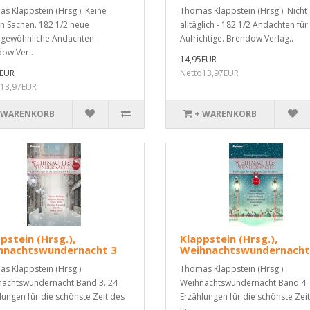
s Klappstein (Hrsg.): Keine
Thomas Klappstein (Hrsg.): Nicht
n Sachen. 182 1/2 neue
alltäglich - 182 1/2 Andachten für
gewöhnliche Andachten.
Aufrichtige. Brendow Verlag..
ow Ver..
14,95EUR
5EUR
Netto13,97EUR
o13,97EUR
 WARENKORB
+ WARENKORB
pstein (Hrsg.),
Klappstein (Hrsg.),
hnachtswundernacht 3
Weihnachtswundernacht
s Klappstein (Hrsg.):
Thomas Klappstein (Hrsg.):
achtswundernacht Band 3. 24
Weihnachtswundernacht Band 4.
lungen für die schönste Zeit des
Erzählungen für die schönste Zei