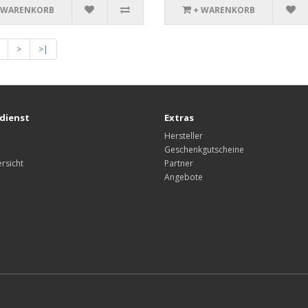
 WARENKORB
+ WARENKORB
>
>|
dienst
Extras
Hersteller
Geschenkgutscheine
rsicht
Partner
Angebote