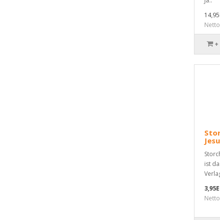
Ja..
14,9
Nett
+
Stor
Jesu
Storc
ist d
Verlag
3,95
Netto