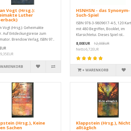
an Vogt (Hrsg.):
HSNHSN - das Synonym-
eimakte Luther
Such-Spiel
perback)
ISBN 978-3-9809617-4-5, 120 Kar
n Vogt (Hrsg.): Geheimakte
mit 480 Begriffen, Booklet, im
r. Auf Entdeckungsreise zum
Klarsichtetui. Dieses Spiel ist..
mator. Brendow Verlag, ISBN 97..
8,00EUR
12,00EUR
0EUR
Netto6,72EUR
9,35EUR
 WARENKORB
+ WARENKORB
pstein (Hrsg.), Keine
Klappstein (Hrsg.), Nicht
ben Sachen
alltäglich