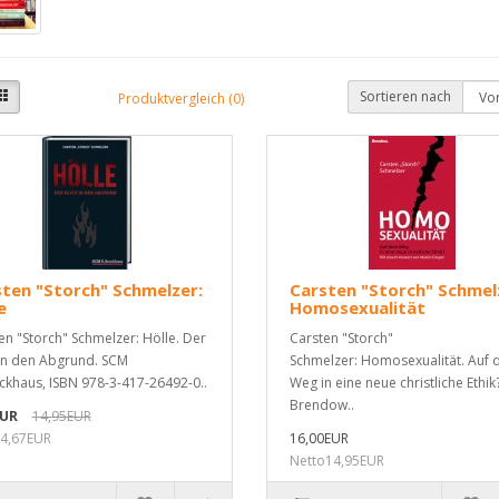
Sortieren nach
Produktvergleich (0)
ten "Storch" Schmelzer:
Carsten "Storch" Schmel
e
Homosexualität
en "Storch" Schmelzer: Hölle. Der
Carsten "Storch"
 in den Abgrund. SCM
Schmelzer: Homosexualität. Auf
ckhaus, ISBN 978-3-417-26492-0..
Weg in eine neue christliche Ethik
Brendow..
EUR
14,95EUR
4,67EUR
16,00EUR
Netto14,95EUR