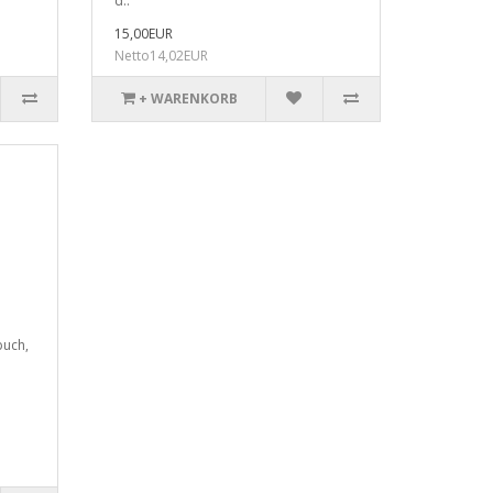
d..
15,00EUR
Netto14,02EUR
+ WARENKORB
buch,