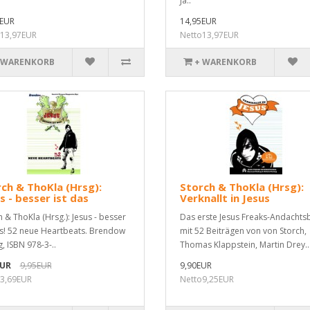
Ja..
5EUR
14,95EUR
o13,97EUR
Netto13,97EUR
 WARENKORB
+ WARENKORB
ch & ThoKla (Hrsg):
Storch & ThoKla (Hrsg):
s - besser ist das
Verknallt in Jesus
h & ThoKla (Hrsg.): Jesus - besser
Das erste Jesus Freaks-Andachts
as! 52 neue Heartbeats. Brendow
mit 52 Beiträgen von von Storch,
, ISBN 978-3-..
Thomas Klappstein, Martin Drey..
EUR
9,95EUR
9,90EUR
3,69EUR
Netto9,25EUR