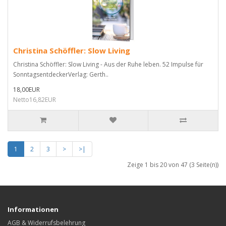
Christina Schöffler: Slow Living
Christina Schöffler: Slow Living - Aus der Ruhe leben. 52 Impulse für
SonntagsentdeckerVerlag: Gerth..
18,00EUR
Netto16,82EUR
1
2
3
>
>|
Zeige 1 bis 20 von 47 (3 Seite(n))
Informationen
AGB & Widerrufsbelehrung