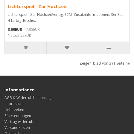
Lichterspiel - Zur Hochzeit
Lichterspiel - Zur HochzeitVerlag: SCM Zusatzinformationen: 3er Set,
4-farbig Ersche..
3,00EUR
7,95EUR
Netto2,52EUR
Zeige 1 bis 3 von 3 (1 Seite(n))
Informationen
AGB & Widerrufsbelehrung
Impressum
Lieferzeiten
Rücksendungen
Vertrag widerrufen
Versandkosten
Datenschutz