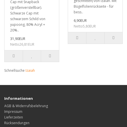
geschnitten) von Izaiah. Mit
Cap mit Snapback
Bügelfolienrückseite - für
(größenverstellbar).
bess..
Schwarze Cap mit
schwarzem Schild von
6,90EUR
yupoong, 80% Acryl +
Netto5,80EUR
20%..
31,90EUR
Netto26,81EUR
Schnellsuche
Izaiah
Informationen
AGB & Widerrufsbelehrung
Impressum
Lieferzeiten
Rücksendungen