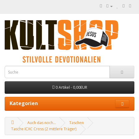
0 Artikel - 0,00EUR
Kategorien
Auch das noch...
Taschen
Tasche ICXC Cross (2 mittlere Träger)