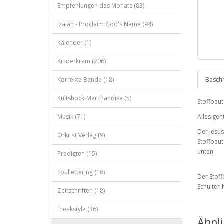
Empfehlungen des Monats (83)
Izaiah - Proclaim God's Name (94)
Kalender (1)
Kinderkram (206)
Korrekte Bande (18)
Besch
Kultshock-Merchandise (5)
Stoffbeut
Musik (71)
Alles geht
Der Jesus
Orkrist Verlag (9)
Stoffbeut
unten.
Predigten (15)
Soullettering (16)
Der Stoff
Schulter-
Zeitschriften (18)
Freakstyle (36)
Ähnl