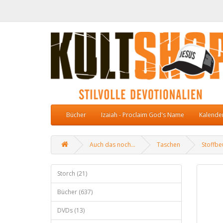
Bücher
Izaiah - Proclaim God's Name
Kalende
Auch das noch...
Taschen
Stoffbe
Storch (21)
Bücher (637)
DVDs (13)