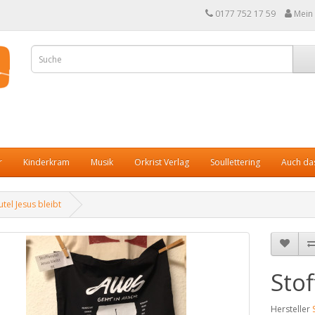
0177 752 17 59
Mein
r
Kinderkram
Musik
Orkrist Verlag
Soullettering
Auch das
utel Jesus bleibt
Stof
Hersteller