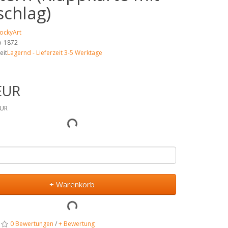
chlag)
JockyArt
no-1872
eit
Lagernd - Lieferzeit 3-5 Werktage
EUR
EUR
+ Warenkorb
0 Bewertungen
/
+ Bewertung