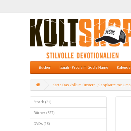
Bücher
Izaiah - Proclaim God's Name
Kalende
Karte Das Volk im Finstern (Klappkarte mit Ums
Storch (21)
Bücher (637)
DVDs (13)