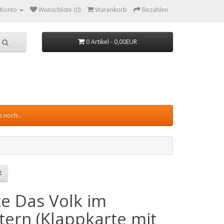
 Konto
Wunschliste (0)
Warenkorb
Bezahlen
0 Artikel - 0,00EUR
 noch...
te Das Volk im
tern (Klappkarte mit