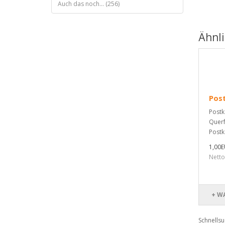
Auch das noch... (256)
Ähnl
Pos
Postk
Querf
Postk
1,00
Netto
+ W
Schnells