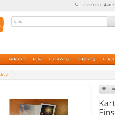
0177 752 17 59
Mein
r
Kinderkram
Musik
Orkrist Verlag
Soullettering
Auch das
chlag)
Kar
Fins