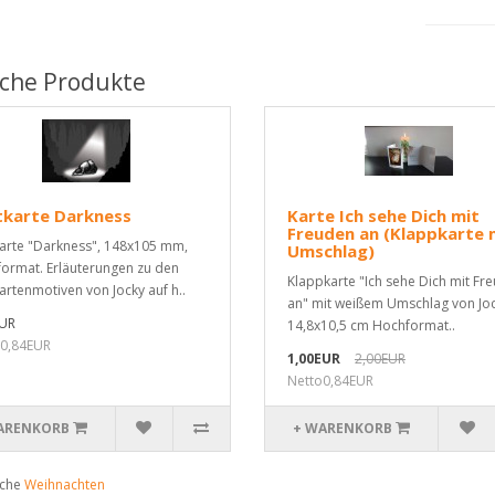
iche Produkte
tkarte Darkness
Karte Ich sehe Dich mit
Freuden an (Klappkarte 
arte "Darkness", 148x105 mm,
Umschlag)
ormat. Erläuterungen zu den
Klappkarte "Ich sehe Dich mit Fr
artenmotiven von Jocky auf h..
an" mit weißem Umschlag von Joc
EUR
14,8x10,5 cm Hochformat..
0,84EUR
1,00EUR
2,00EUR
Netto0,84EUR
ARENKORB
+ WARENKORB
uche
Weihnachten