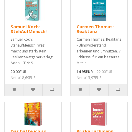
Samuel Koch:
Carmen Thomas:
StehAufMensch!
Reaktanz
Samuel Koch:
Carmen Thomas: Reaktanz
StehaufMensch! Was
- Blindwiderstand
macht uns stark? Kein
erkennen und umnutzen. 7
Resilienz-RatgeberVerlag:
Schlüssel für ein besseres
Adeo ISBN: 9..
Mitein..
20,00EUR
14,95EUR
22,00EUR
Netto18,69EUR
Netto13,97EUR
Das hatte ich so
Priska Lachmann: