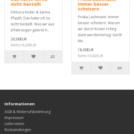
nicht bestellt
Immer besser
scheitern
Debora Kuder & Sarina
Priska Lachmann: Immer
Pfauth: Das hatte ich so
besser scheitern. Warum
nicht bestellt. Was wir aus
wir durch Krisen richtig
Erfahrungen gelernt h..
stark werdenVerlag: Gerth
20,00EUR
Me..
Netto18,69EUR
18,00EUR
Netto16,82EUR
Informationen
AGB & Widerrufsbelehrung
Impressum
Lieferzeiten
Rücksendungen