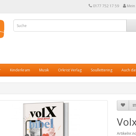
0177 752 17 59
Mein
r
Kinderkram
Musik
Orkrist Verlag
Soullettering
Auch das
Volx
Artikelnr.