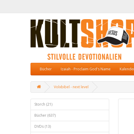
Bücher
Izaiah - Proclaim God's Name
Kalende
Volxbibel - next level
Storch (21)
Bücher (637)
DVDs (13)