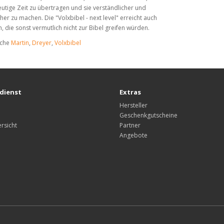
utige Zeit zu übertragen und sie verständlicher und
her zu machen. Die "Volxbibel - next level" erreicht auch
 die sonst vermutlich nicht zur Bibel greifen würden.
uche
Martin
,
Dreyer
,
Volxbibel
dienst
Extras
Hersteller
Geschenkgutscheine
rsicht
Partner
Angebote