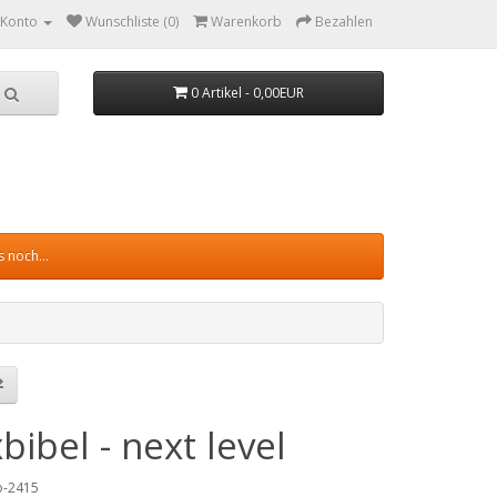
 Konto
Wunschliste (0)
Warenkorb
Bezahlen
0 Artikel - 0,00EUR
 noch...
bibel - next level
no-2415