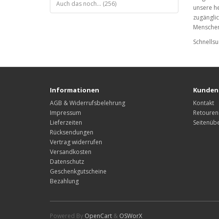
Auch das noch... (256)
unsere he
zugänglic
Menschen,
Schnells
Informationen
Kunden
AGB & Widerrufsbelehrung
Kontakt
Impressum
Retouren
Lieferzeiten
Seitenübe
Rücksendungen
Vertrag widerrufen
Versandkosten
Datenschutz
Geschenkgutscheine
Bezahlung
Powered By
OpenCart
&
OSWorX