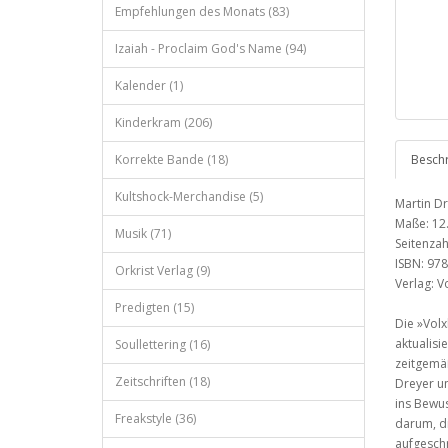
Empfehlungen des Monats (83)
Izaiah - Proclaim God's Name (94)
Kalender (1)
Kinderkram (206)
Korrekte Bande (18)
Besch
Kultshock-Merchandise (5)
Martin Dr
Maße: 12.
Musik (71)
Seitenzahl
ISBN: 97
Orkrist Verlag (9)
Verlag: V
Predigten (15)
Die »Volx
aktualisi
Soullettering (16)
zeitgemä
Zeitschriften (18)
Dreyer u
ins Bewus
Freakstyle (36)
darum, d
aufgeschr