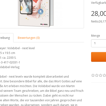
Verfügbark
28,0
Netto26,1
Menge
reibung
Bewertungen (0)
eyer: Volxbibel - next level
5 x 19.5 cm
: ca. 2200 S.
8-3-417-02031-1
olxbibel-Verlag
bibel - next level« wurde komplett überarbeitet und
ert. Eine besondere Bibel für alle, die das Wort Gottes auf eine
ße Art erleben möchten. Die Volxbibel wurde von Martin
nd seinem Team geschrieben, um die Bibel ganz neu und frisch
stsein der Menschen zu rücken. Dabei geht es nicht nur
ie alten Worte, die vor tausenden von Jahren gesprochen und
ieben wurden, zu übersetzen, sondern auch darum, sie in