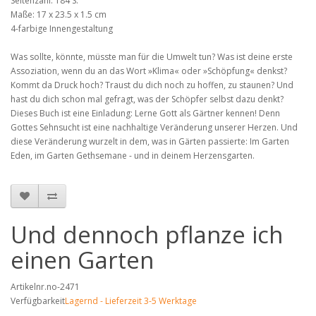
Seitenzahl: 184 S.
Maße: 17 x 23.5 x 1.5 cm
4-farbige Innengestaltung
Was sollte, könnte, müsste man für die Umwelt tun? Was ist deine erste
Assoziation, wenn du an das Wort »Klima« oder »Schöpfung« denkst?
Kommt da Druck hoch? Traust du dich noch zu hoffen, zu staunen? Und
hast du dich schon mal gefragt, was der Schöpfer selbst dazu denkt?
Dieses Buch ist eine Einladung: Lerne Gott als Gärtner kennen! Denn
Gottes Sehnsucht ist eine nachhaltige Veränderung unserer Herzen. Und
diese Veränderung wurzelt in dem, was in Gärten passierte: Im Garten
Eden, im Garten Gethsemane - und in deinem Herzensgarten.
Und dennoch pflanze ich
einen Garten
Artikelnr.no-2471
Verfügbarkeit
Lagernd - Lieferzeit 3-5 Werktage