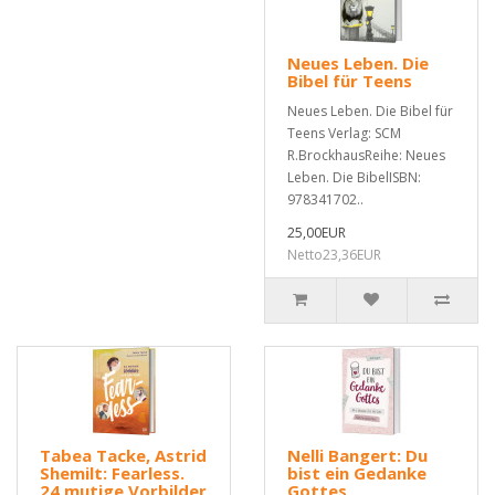
Neues Leben. Die
Bibel für Teens
Neues Leben. Die Bibel für
Teens Verlag: SCM
R.BrockhausReihe: Neues
Leben. Die BibelISBN:
978341702..
25,00EUR
Netto23,36EUR
Tabea Tacke, Astrid
Nelli Bangert: Du
Shemilt: Fearless.
bist ein Gedanke
24 mutige Vorbilder
Gottes