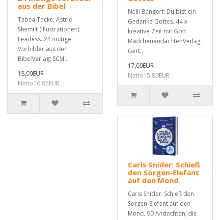
aus der Bibel
Nelli Bangert: Du bist ein
Tabea Tacke, Astrid
Gedanke Gottes. 44 x
Shemilt (Illustrationen):
kreative Zeit mit Gott.
Fearless. 24 mutige
MädchenandachtenVerlag:
Vorbilder aus der
Gert..
BibelVerlag: SCM..
17,00EUR
18,00EUR
Netto15,89EUR
Netto16,82EUR
Caris Snider: Schieß
den Sorgen-Elefant
auf den Mond
Caris Snider: Schieß den
Sorgen-Elefant auf den
Mond. 90 Andachten, die