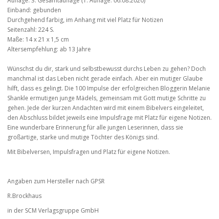
Auflage: 3. Gesamtauflage (1. Auflage: 06.08.2020)
Einband: gebunden
Durchgehend farbig, im Anhang mit viel Platz für Notizen
Seitenzahl: 224 S.
Maße: 14 x 21 x 1,5 cm
Altersempfehlung: ab 13 Jahre
Wünschst du dir, stark und selbstbewusst durchs Leben zu gehen? Doch
manchmal ist das Leben nicht gerade einfach. Aber ein mutiger Glaube
hilft, dass es gelingt. Die 100 Impulse der erfolgreichen Bloggerin Melanie
Shankle ermutigen junge Mädels, gemeinsam mit Gott mutige Schritte zu
gehen. Jede der kurzen Andachten wird mit einem Bibelvers eingeleitet,
den Abschluss bildet jeweils eine Impulsfrage mit Platz für eigene Notizen.
Eine wunderbare Erinnerung für alle jungen Leserinnen, dass sie
großartige, starke und mutige Töchter des Königs sind.
Mit Bibelversen, Impulsfragen und Platz für eigene Notizen.
Angaben zum Hersteller nach GPSR
R.Brockhaus
in der SCM Verlagsgruppe GmbH